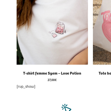
T-shirt femme Syem – Love Potion
Tote b
27,00
€
[rvp_show]