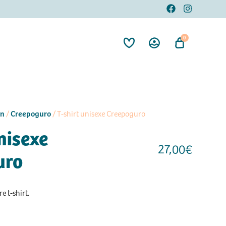
0
on
Creepoguro
/
/ T-shirt unisexe Creepoguro
nisexe
27,00
€
uro
e t-shirt.