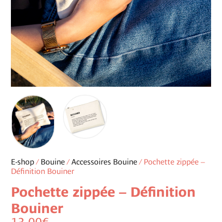
E-shop
/
Bouine
/
Accessoires Bouine
/ Pochette zippée –
Définition Bouiner
Pochette zippée – Définition
Bouiner
13,00
€